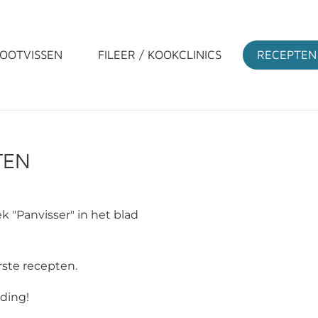
OOTVISSEN
FILEER / KOOKCLINICS
RECEPTEN
TEN
k "Panvisser" in het blad
irste recepten.
iding!