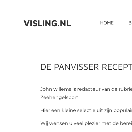
Ga
direct
VISLING.NL
HOME
B
naar
de
hoofdinhoud
DE PANVISSER RECEP
John willems is redacteur van de rubrie
Zeehengelsport.
Hier een kleine selectie uit zijn popula
Wij wensen u veel plezier met de bere